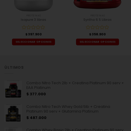
PROTEÍNAS
PROTEÍNAS
Isopure 3 libras
Syntha 6 5 Libras
Valorado
$
397.900
Valorado
$
358.900
con
con
SELECCIONAR OPCIONES
SELECCIONAR OPCIONES
0
0
Este
Este
de
de
producto
producto
5
5
tiene
tiene
múltiples
múltiples
ÚLTIMOS
variantes.
variantes.
Las
Las
opciones
opciones
se
se
Combo Nitro Tech 2lb + Creatina Platinum 90 serv +
EAA Platinum
pueden
pueden
elegir
elegir
$
377.000
en
en
la
la
Combo Nitro Tech Whey Gold 5lb + Creatina
página
página
Platinum 90 serv + Glutamina Platinum
de
de
producto
producto
$
487.000
Combo Whey Basic 2lb + Creatina Platinum 90 serv