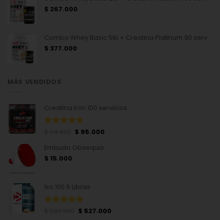
$
267.000
Combo Whey Basic 5lb + Creatina Platinum 90 serv
$
377.000
MÁS VENDIDOS
Creatina Iron 100 servicios
El
El
$
114.900
$
95.000
Valorado
precio
precio
con
4.93
Embudo Obsequio
de 5
original
actual
era:
es:
$
15.000
$ 114.900.
$ 95.000.
Iso 100 5 Libras
El
El
$
586.900
$
527.000
Valorado
precio
precio
con
4.94