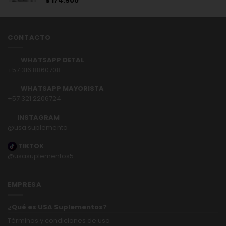
$
174.900
Valorado
con
5.00
de 5
CONTACTO
WHATSAPP DETAL
+57 316 8860708
WHATSAPP MAYORISTA
+
57 321 2206724
INSTAGRAM
@usa.suplemento
TIKTOK
@usasuplementos5
EMPRESA
¿Qué es USA Suplementos?
Términos y condiciones de uso