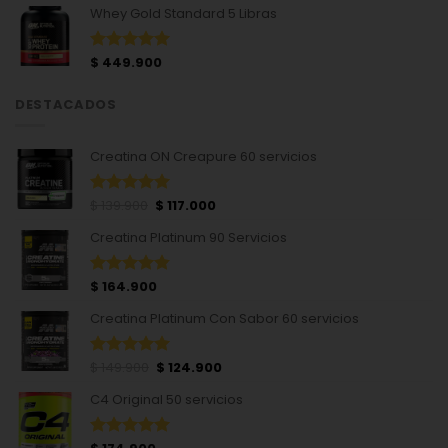
Whey Gold Standard 5 Libras
de 5
original
actual
era:
es:
$ 586.900.
$ 527.000.
$
449.900
Valorado
con
5.00
de 5
DESTACADOS
Creatina ON Creapure 60 servicios
El
El
$
139.900
$
117.000
Valorado
precio
precio
con
5.00
Creatina Platinum 90 Servicios
de 5
original
actual
era:
es:
$ 139.900.
$ 117.000.
$
164.900
Valorado
con
4.84
Creatina Platinum Con Sabor 60 servicios
de 5
El
El
$
149.900
$
124.900
Valorado
precio
precio
con
5.00
C4 Original 50 servicios
de 5
original
actual
era:
es:
$ 149.900.
$ 124.900.