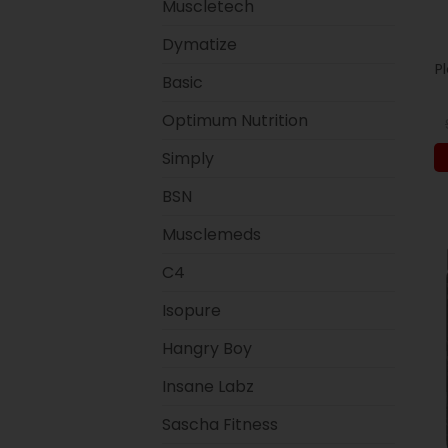
Muscletech
Dymatize
P
Basic
Optimum Nutrition
Simply
BSN
Musclemeds
C4
Isopure
Hangry Boy
Insane Labz
Sascha Fitness