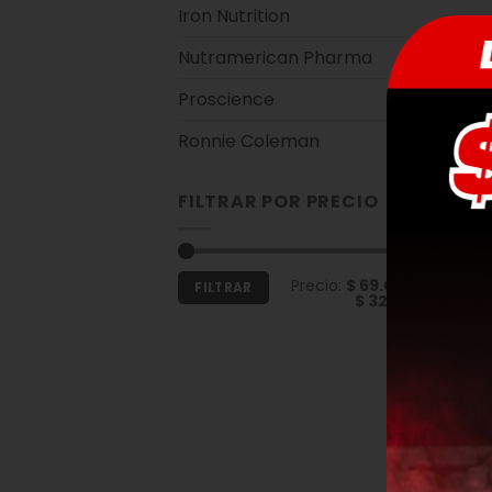
Iron Nutrition
Nutramerican Pharma
Proscience
Ronnie Coleman
FILTRAR POR PRECIO
Precio
Precio
Precio:
$ 69.000
—
FILTRAR
mínimo
máximo
$ 329.900