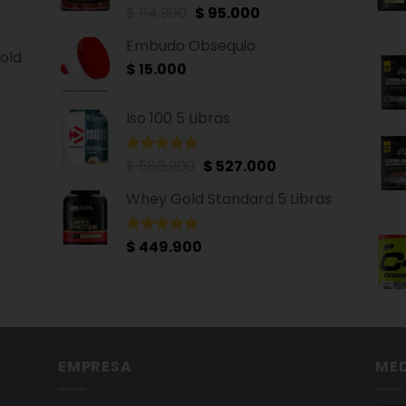
elegir
El
El
$
114.900
$
95.000
Valorado
en
con
4.93
precio
precio
de 5
Embudo Obsequio
la
original
actual
old
página
$
15.000
era:
es:
de
$ 114.900.
$ 95.000.
producto
Iso 100 5 Libras
El
El
$
586.900
$
527.000
Valorado
con
4.94
precio
precio
de 5
Whey Gold Standard 5 Libras
original
actual
era:
es:
$ 586.900.
$ 527.000.
$
449.900
Valorado
con
5.00
de 5
EMPRESA
MED