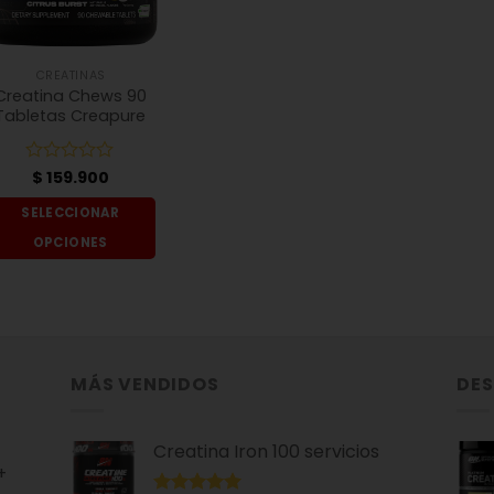
elegir
en
la
CREATINAS
página
Creatina Chews 90
de
Tabletas Creapure
producto
Valorado
$
159.900
con
0
SELECCIONAR
de
OPCIONES
5
Este
producto
tiene
múltiples
variantes.
MÁS VENDIDOS
DE
Las
opciones
se
Creatina Iron 100 servicios
+
pueden