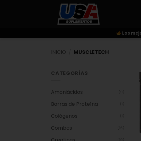
Saltar
al
contenido
Los mejo
INICIO
/
MUSCLETECH
CATEGORÍAS
Amoniácidos
(9)
Barras de Proteína
(1)
Colágenos
(1)
Combos
(16)
Creatinas
(19)