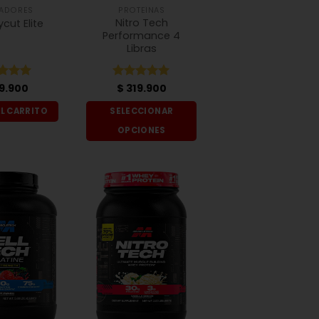
ADORES
PROTEÍNAS
Nitro Tech
cut Elite
Performance 4
Libras
ado
9.900
Valorado
$
319.900
5
de 5
con
5
de 5
AL CARRITO
SELECCIONAR
OPCIONES
Este
producto
tiene
múltiples
variantes.
Las
opciones
se
pueden
elegir
en