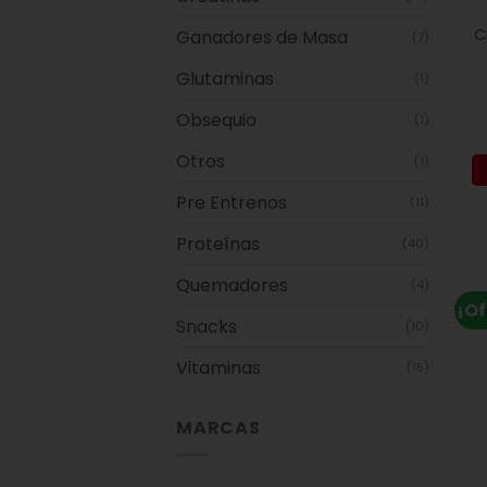
C
Ganadores de Masa
(7)
Glutaminas
(1)
Obsequio
(1)
Otros
(1)
Pre Entrenos
(11)
Proteínas
(40)
Quemadores
(4)
¡Of
Snacks
(10)
Vitaminas
(15)
MARCAS