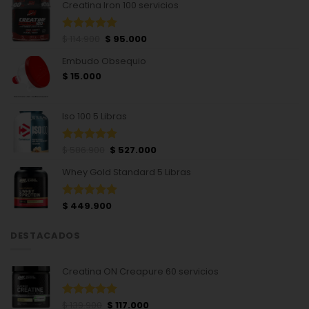
Creatina Iron 100 servicios
El
El
$
114.900
$
95.000
Valorado
precio
precio
con
4.93
Embudo Obsequio
de 5
original
actual
era:
es:
$
15.000
$ 114.900.
$ 95.000.
Iso 100 5 Libras
El
El
$
586.900
$
527.000
Valorado
precio
precio
con
4.94
Whey Gold Standard 5 Libras
de 5
original
actual
era:
es:
$ 586.900.
$ 527.000.
$
449.900
Valorado
con
5.00
de 5
DESTACADOS
Creatina ON Creapure 60 servicios
El
El
$
139.900
$
117.000
Valorado