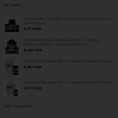
múltiples
múltiples
ÚLTIMOS
variantes.
variantes.
Las
Las
opciones
opciones
se
se
Combo Nitro Tech 2lb + Creatina Platinum 90 serv +
EAA Platinum
pueden
pueden
elegir
elegir
$
377.000
en
en
la
la
Combo Nitro Tech Whey Gold 5lb + Creatina
página
página
Platinum 90 serv + Glutamina Platinum
de
de
producto
producto
$
487.000
Combo Whey Basic 2lb + Creatina Platinum 90 serv
$
267.000
Combo Whey Basic 5lb + Creatina Platinum 90 serv
$
377.000
MÁS VENDIDOS