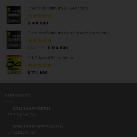
precio
precio
con
5.00
Creatina Platinum 90 Servicios
de 5
original
actual
era:
es:
$ 139.900.
$ 117.000.
$
164.900
Valorado
con
4.84
Creatina Platinum Con Sabor 60 servicios
de 5
El
El
$
149.900
$
124.900
Valorado
precio
precio
con
5.00
C4 Original 50 servicios
de 5
original
actual
era:
es:
$ 149.900.
$ 124.900.
$
174.900
Valorado
con
5.00
de 5
CONTACTO
WHATSAPP DETAL
+57 316 8860708
WHATSAPP MAYORISTA
+
57 321 2206724